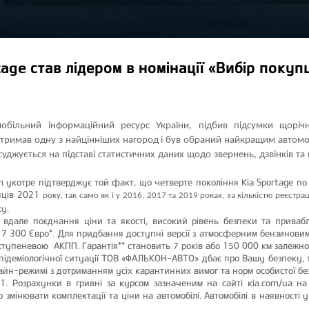
age став лідером в номінації «Вибір покуп
мобільний інформаційний ресурс України, підбив підсумки щоріч
 отримав одну з найцінніших нагород і був обраний найкращим автомоб
исуджується на підставі статистичних даних щодо звернень, дзвінків т
om укотре підтверджує той факт, що четверте покоління Kia Sportage п
сяців 2021
року
, так само як і у 2016, 2017 та 2019 роках, за кількістю реєстрац
у.
 вдале поєднання ціни та якості, високий рівень безпеки та приваб
17 300 Євро*. Для придбання доступні версії з атмосферним бензиновим
тупеневою АКПП. Гарантія** становить 7 років або 150 000 км залежно 
епідеміологічної ситуації ТОВ «ФАЛЬКОН-АВТО» дбає про Вашу безпеку, 
йн-режимі з дотриманням усіх карантинних вимог та норм особистої бе
1. Розрахунки в гривні за курсом зазначеним на сайті кіа.соm/ua 
змінювати комплектації та ціни на автомобілі.
Автомобілі в наявності 