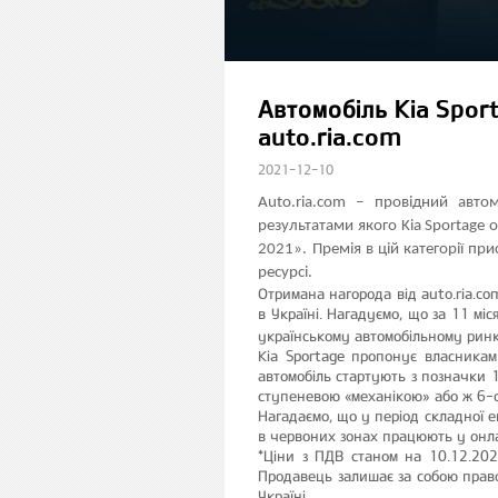
Автомобіль Kia Sport
auto.ria.com
2021-12-10
Auto.ria.com – провідний авто
результатами якого Kia Sportage
2021».
Премія в цій категорії пр
ресурсі.
Отримана нагорода від auto.ria.c
в Україні. Нагадуємо, що за 11 мі
українському автомобільному ринк
Kia Sportage пропонує власникам
автомобіль стартують з позначки 
ступеневою «механікою» або ж 6-с
Нагадаємо, що у період складної 
в червоних зонах працюють у онла
*Ціни з ПДВ станом на 10.12.202
Продавець залишає за собою право 
Україні.