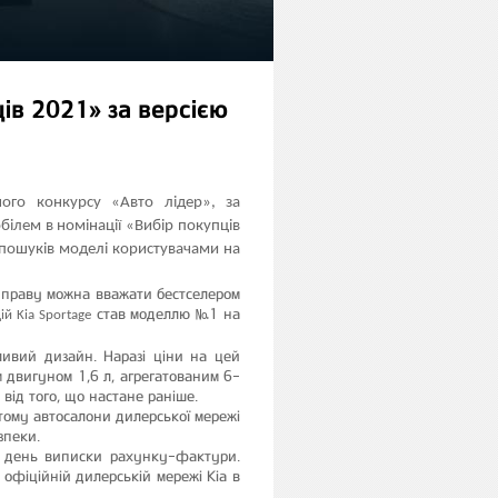
ців 2021» за версією
ного конкурсу «Авто лідер», за
ілем в номінації «Вибір покупців
а пошуків моделі користувачами на
о праву можна вважати бестселером
став моделлю №1 на
ій Kia
Sportage
ливий дизайн. Наразі ціни на цей
 двигуном 1,6 л, агрегатованим 6-
від того, що настане раніше.
тому автосалони дилерської мережі
зпеки.
на день виписки рахунку-фактури.
у офіційній дилерській мережі Кіа в