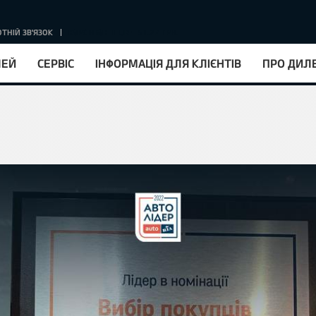
ТНІЙ ЗВ'ЯЗОК
КУРС НБУ : 1EUR = 51.27 ГРН.
ЛЕЙ
СЕРВІС
ІНФОРМАЦІЯ ДЛЯ КЛІЄНТІВ
ПРО ДИЛ