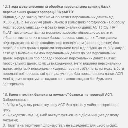
12. Згода щодо внесення та обробки персональних даних у базах
персональних даних Корпорації "УкрАВТО"
Відповідно до закону України «Про захист персональних даних» від
01.06.2010 р. № 2297-VI (далі - Закон) я (Замовник) погоджуюсь на обробку
моїх персональних даних в базах персональних даних АСП (ТОВ, ПАТ,
ПрАТ), що знаходяться за вказаною адресою, відповідно до мети їх
зібрання визначених в таких базах персональних даних. Також даним
підтверджую, що мене ознайомлено володільцем (розпорядником) баз
персональних даних з правами наданими мені відповідно до ст. 8 Закону в
зв'язку із включенням моїх персональних даних до баз персональних
даних Інформацію про порядок обробки персональних даних в базах
персональних даних, їх місцезнаходження, мету зібрання персональних
даних, зміст моїх персональних даних, перелік суб’єктів, котрі можуть бути
передані мої персональні дані, долучені до баз персональних даних АСП
мені відомо та зрозуміло, надано за власною згодою без будь-яких
застережень.
13. Вимоги техніки безпеки та пожежної безпеки на території АСП.
Забороняється:
1. Заїзд в будь-яку ремонтну зону АСП без дозволу майстра сервісного
цеху.
2. Знаходитись під ТЗ, який обслуговується на підйомнику (без дозволу
механіка).
3. Палити на території підприємства у не відведених для цього місцях.