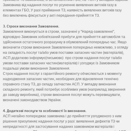
Замовника від надання послуг по усуненню виявлених витоків газу в
елементах ГБО, У разі приймання ТЗ, наявність виявлених витоків газу
без виключень фіксується у акті передання-прийняття ТЗ.
3. Строки виконання Замовлення.
Замовлення виконується в строки, зазначені у "Наряд-замовленні",
відповідно Замовник зобов'язаний прибути для прийняття автомобіля та
здійснення остаточного розрахунку в обумовлений попередньо час. Якщо
визначити строки виконання Замовлення попередньо неможливо, з огляду
на складність послуг та/або умов поставки запасних частин (матеріалів),
АСП додатково інформує(письмово) про строки надання послуг та/або
умови поставки запасних частин(матеріалів) і узгоджує із Замовником
подальші умови виконання Замовлення.
Строк надання послуг з гарантійного ремонту обчислюється з моменту
надходження запасних частин, необхідних для відновлення технічно
справного стану ТЗ, до складу запчастин АСП. У випадку виконання
складного ремонту, який потребує особливих умов (наприклад звернення
до заводу виробника), строки виконання послуг можуть перевищувати,
визначені законодавством України.
4. Додаткові послуги та особливості їх виконання.
АСП негайно попереджає замовника і до прийняття узгодженого з ним
рішення призупиняє надання послуг у разі: виявлення дефектів ТЗ чи
непридатності для застосування наданих замовником матеріалів і