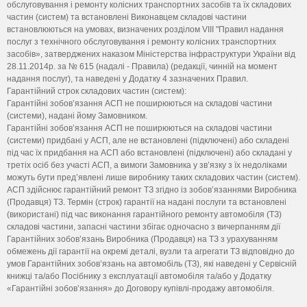
обслуговування і ремонту колісних транспортних засобів та їх складових
частин (систем) та встановлені Виконавцем складові частини
встановлюються на умовах, визначених розділом VIII "Правил надання
послуг з технічного обслуговування і ремонту колісних транспортних
засобів», затверджених наказом Міністерства інфраструктури України від
28.11.2014р. за № 615 (надалі - Правила) (редакції, чинній на момент
надання послуг), та наведені у Додатку 4 зазначених Правил.
Гарантійний строк складових частин (систем):
Гарантійні зобов’язання АСП не поширюються на складові частини
(системи), надані йому Замовником.
Гарантійні зобов’язання АСП не поширюються на складові частини
(системи) придбані у АСП, але не встановлені (підключені) або складені
під час їх придбання на АСП або встановлені (підключені) або складані у
третіх осіб без участі АСП, а вимоги Замовника у зв’язку з їх недоліками
можуть бути пред’явлені лише виробнику таких складових частин (систем).
АСП здійснює гарантійний ремонт ТЗ згідно із зобов’язаннями Виробника
(Продавця) ТЗ. Термін (строк) гарантії на надані послуги та встановлені
(використані) під час виконання гарантійного ремонту автомобіля (ТЗ)
складові частини, запасні частини збігає одночасно з вичерпанням дії
Гарантійних зобов’язань Виробника (Продавця) на ТЗ з урахуванням
обмежень дії гарантії на окремі деталі, вузли та агрегати ТЗ відповідно до
умов Гарантійних зобов’язань на автомобіль (ТЗ), які наведені у Сервісній
книжці та/або Посібнику з експлуатації автомобіля та/або у Додатку
«Гарантійні зобов’язання» до Договору купівлі-продажу автомобіля.