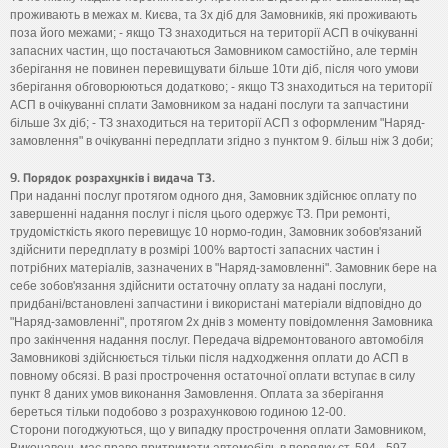
проживають в межах м. Києва, та 3х діб для Замовників, які проживають
поза його межами; - якщо ТЗ знаходиться на території АСП в очікуванні
запасних частин, що постачаються Замовником самостійно, але термін
зберігання не повинен перевищувати більше 10ти діб, після чого умови
зберігання обговорюються додатково; - якщо ТЗ знаходиться на території
АСП в очікуванні сплати Замовником за надані послуги та запчастини
більше 3х діб; - ТЗ знаходиться на території АСП з оформленим "Наряд-
замовлення" в очікуванні передплати згідно з пунктом 9. більш ніж 3 доби;
9. Порядок розрахунків і видача ТЗ.
При наданні послуг протягом одного дня, Замовник здійснює оплату по
завершенні надання послуг і після цього одержує ТЗ. При ремонті,
трудомісткість якого перевищує 10 нормо-годин, Замовник зобов'язаний
здійснити передплату в розмірі 100% вартості запасних частин і
потрібних матеріалів, зазначених в "Наряд-замовленні". Замовник бере на
себе зобов'язання здійснити остаточну оплату за надані послуги,
придбані/встановлені запчастини і використані матеріали відповідно до
"Наряд-замовленні", протягом 2х днів з моменту повідомлення Замовника
про закінчення надання послуг. Передача відремонтованого автомобіля
Замовникові здійснюється тільки після надходження оплати до АСП в
повному обсязі. В разі прострочення остаточної оплати вступає в силу
пункт 8 даних умов виконання Замовлення. Оплата за зберігання
береться тільки подобово з розрахунковою годиною 12-00.
Сторони погоджуються, що у випадку прострочення оплати Замовником,