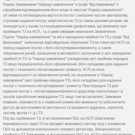
Підпис Замовником "Наряду-замовлення" в графі "Від Замовника" є
офіційним підтвердженням його згоди зі змістом "Наряд-замовлення" -
об`ємом та попередньою вартістю послуг і запасних частин (матеріалів),
строками надання послуг, комплектністю ТЗ (а також цінними речами, які
знаходяться у ньому та пошкодженнями (дефектами), що виявлені) при
прийманні ТЗ на АСП, та з цими умовами виконання Замовлення.
Підпис "Наряд-замовлення" та акту передання-прийняття ТЗ у графі "Від
Виконавця" забезпечує відповідальне зберігання ТЗ на території АСП на
період надання послуг з його обслуговування/ремонту, а також
збереження речей, залишених в автомобілі і зазначених у акті передання-
прийняття ТЗ та "Наряд-замовленні" (складеному акті прийому-передачі
ТЗ якщо передбачалось його оформлення), його складових для надання
послуг з технічного обслуговування і ремонту. АСП не несе
відповідальності за збереження речей, не зазначених в "Наряд-
замовленні" (акті прийому-передачі ТЗ), його складових для надання
послуг з технічного обслуговування і ремонту. При передачі ТЗ для
надання послуг з обслуговування/ремонту додаткову сигналізацію та
засоби запобігання викраданню ТЗ, якщо такі встановлені, Замовник
повинен, перевести їх у сервісний режим або вимкнути та забезпечити
доступ до всіх елементів (моторного та багажного відділень, агрегатів,
систем, вузлів і т. д.) ТЗ.
Під час приймання ТЗ, зі встановленим ГБО, на АСП обов’язково
перевіряється таких ТЗ на предмет можливості витоку газу з елементів
ГБО за допомогою електронного газового детектору. Забороняється
приймати ТЗ Замовників, зі встановленим ГБО, на АСП у випадках відмови