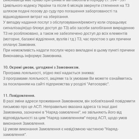
Виконавець має право притримати автомобіль в порядку ст. 594 - 597
Цивільного кодексу України та після 6 місяців звернути стягнення на ТЗ
шляхом подачі позову до суду про погашення заборгованості та
відшкодування витрат на зберігання.
У випадку надання послуг з обслуговування/ремонту коли спрацьовує
сигналізація(що блокує доступ до ТЗ) або засоби запобігання викраденню
ТЗ не розблоковано, а також не забезпечено доступ до всіх елементів
(моторне, багажні відділення, вузлів і тд.) ТЗ, час простою з цих причини
оплачує Замовник.
При неможливість надати послуги через викладені в цьому пункті причини
Виконавець інформує Замовника.
10. Окремі умови, узгоджені з Замовником.
Програма лояльності, згідно якої надається знижка:
З програмами лояльності, акціями та їх умовами Ви можете ознаймитись
за посиланням на сайті підприємства у розділі "Автосервіс".
11. Повідомлення.
В разі зміни адреси проживання Замовником, він зобов'язаний повідомити
письмово про це АСП. Неправильно вказана адреса та інші дані
Замовника, зазначені в "Наряд-замовленні", не звільняють його від
відповідальності за цим "Наряд-замовленням" перед АСП, щодо умов
виконання Замовлення.
Ці умови виконання Замовлення є невід'ємною частиною "Наряд-
замовлення".