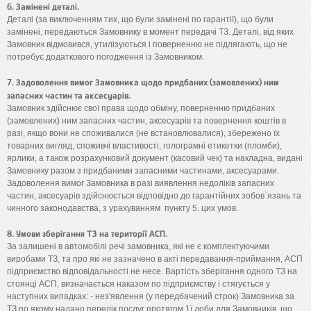
6. Замінені деталі.
Деталі (за виключенням тих, що були замінені по гарантії), що були
замінені, передаються Замовнику в момент передачі ТЗ. Деталі, від яких
Замовник відмовився, утилізуються і поверненню не підлягають, що не
потребує додаткового погодження із Замовником.
7. Задоволення вимог Замовника щодо придбаних (замовлених) ним
запасних частин та аксесуарів.
Замовник здійснює свої права щодо обміну, поверненню придбаних
(замовлених) ним запасних частин, аксесуарів та повернення коштів в
разі, якщо вони не споживалися (не встановлювалися), збережено їх
товарних вигляд, споживчі властивості, голограмні етикетки (пломби),
ярлики, а також розрахунковий документ (касовий чек) та накладна, видані
Замовнику разом з придбаними запасними частинами, аксесуарами.
Задоволення вимог Замовника в разі виявлення недоліків запасних
частин, аксесуарів здійснюється відповідно до гарантійних зобов`язань та
чинного законодавства, з урахуванням пункту 5. цих умов.
8. Умови зберігання ТЗ на території АСП.
За залишені в автомобілі речі замовника, які не є комплектуючими
виробами ТЗ, та про які не зазначено в акті передавання-приймання, АСП
підприємство відповідальності не несе. Вартість зберігання одного ТЗ на
стоянці АСП, визначається наказом по підприємству і стягується у
наступних випадках: - нез'явлення (у передбачений строк) Замовника за
ТЗ по якому надано перелік послуг протягом 1ї доби для Замовників, що