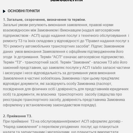
ОСНОВНІ ПУНКТИ
1. Загальне, скорочення, визначення та терміни.
Загальні умови регулюють виконання замовлення, правові норми
взаємовідносин між Замовником і Виконавцем (надалі автосервісним
підприємством - АСП) щодо надання послуг з технічного обслуговування і
ремонту ТЗ та їхніх складових у відповідності до "Правил надання послуг з
ТО і ремонту автомобільних транспортних засобів". Підпис Замовником
даних умов виконання Замяовлення є офіційним підтвердженням його
згоди їх дотримання. Термін "АСП" означає автосервісне підприємство.
Термін "ТЗ" - транспортний засіб. Термін "Замовник" - власник ТЗ або його
законний представник, що замовляє послуги у АСП та/або запасні частини
і аксесуари і несе відповідальність за дотримання умов виконання
Замовлення в частині зобов'язань Замовника і при цьому пред'являє
відповідні документи, які засвідчують особу Замовника (паспорт,
посвідчення для фізичних осіб і довіреність для представників юридичних
осіб) та документи, як власника транспортного засобу (свідоцтва про
реєстрацію транспортного засобу, довіреність представника Замовника
оформлену у встановленому законодавством порядку).
2. Приймання ТЗ.
При прийманні ТЗ на обслуговування/ремонт АСП оформляє договір -
"Наряд-замовлення" з переліком узгоджених послуг, що планується
надати та запчастинами і матеріалами, що планується використати.