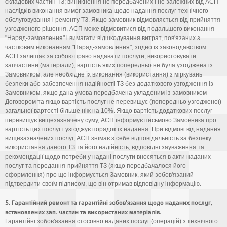
складових частин ТЗ; виникнення не передбачених і не залежних від АСП
наслідків виконання вимог замовника щодо надання послуг технічного
обслуговування і ремонту ТЗ. Якщо замовник відмовляється від прийняття
узгодженого рішення, АСП може відмовитися від подальшого виконання
"Наряд-замовлення" і вимагати відшкодування витрат, пов'язаних з
частковим виконанням "Наряд-замовлення", згідно із законодавством.
АСП залишає за собою право надавати послуги, використовувати
запчастини (матеріали), вартість яких попередньо не була узгоджена із
Замовником, але необхідне їх виконання (використання) з міркувань
безпеки або забезпечення надійності ТЗ без додаткового узгодження із
Замовником, якщо дана умова передбачена укладеним із замовником
Договором та якщо вартість послуг не перевищує (попередньо узгодженої)
загальної вартості більше ніж на 10%. Якщо вартість додаткових послуг
перевищує вищезазначену суму, АСП інформує письмово Замовника про
вартість цих послуг і узгоджує порядок їх надання. При відмові від надання
вищезазначених послуг, АСП знімає з себе відповідальність за безпеку
використання даного ТЗ та його надійність, відповідні зауваження та
рекомендації щодо потреби у надані послуги вносяться в акти наданих
послуг та передання-прийняття ТЗ (якщо передбачалося його
оформлення) про що інформується Замовник, який зобов'язаний
підтвердити своїм підписом, що він отримав відповідну інформацію.
5. Гарантійний ремонт та гарантійні зобов'язання щодо наданих послуг,
встановлених зап. частин та використаних матеріалів.
Гарантійні зобов'язання стосовно наданих послуг (операцій) з технічного