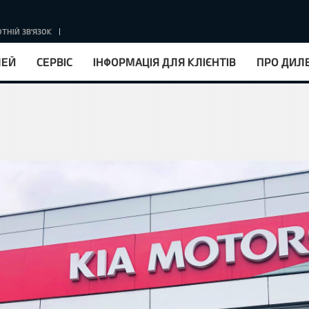
ТНІЙ ЗВ'ЯЗОК
КУРС НБУ : 1EUR = 51.63 ГРН.
ЛЕЙ
СЕРВІС
ІНФОРМАЦІЯ ДЛЯ КЛІЄНТІВ
ПРО ДИЛ