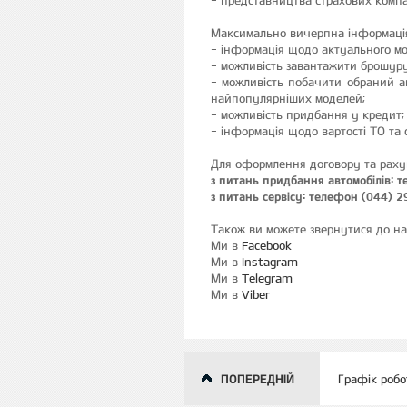
- представництва страхових компан
Максимально вичерпна інформація 
- інформація щодо актуального мо
- можливість завантажити брошуру
- можливість побачити обраний ав
найпопулярніших моделей;
- можливість придбання у кредит;
- інформація щодо вартості ТО та
Для оформлення договору та рахун
з питань придбання автомобілів: 
з питань сервісу: телефон (044) 
Також ви можете звернутися до на
Ми в
Facebook
Ми в
Instagram
Ми в
Telegram
Ми в
Viber
ПОПЕРЕДНІЙ
Графік робо