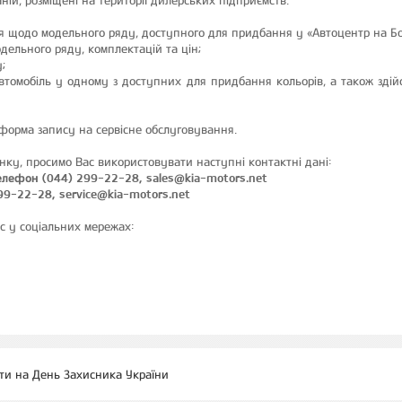
ій, розміщені на території дилерських підприємств.
щодо модельного ряду, доступного для придбання у «Автоцентр на Бор
дельного ряду, комплектацій та цін;
;
томобіль у одному з доступних для придбання кольорів, а також здій
 форма запису на сервісне обслуговування.
ку, просимо Вас використовувати наступні контактні дані:
телефон (044) 299-22-28, sales@kia-motors.net
299-22-28, service@kia-motors.net
с у соціальних мережах:
ти на День Захисника України