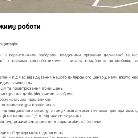
жиму роботи
рщагівці»!
ні з карантинними заходами, введеними органами державної та міс
ції з нашими співробітниками з питань придбання автомобілів, запч
зпеки під час відвідування нашого дилерського центру, нами вжито нас
идачі замовлень;
ція та провітрювання приміщень;
ористування дезінфікуючими засобами;
обочих місцях працівників;
ня температури працівників;
и індивідуального захисту, в тому числі антисептичними препаратами,
ії не менш ніж 1,5 м. під час спілкування;
йному режимі з дотриманням норм особистої безпеки:
території дилерських підприємств;