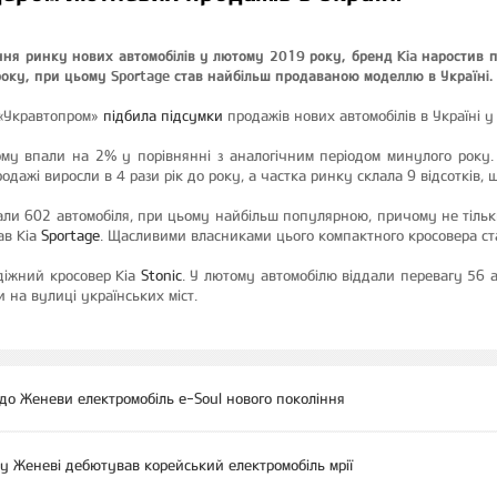
ня ринку нових автомобілів у лютому 2019 року, бренд Kia наростив п
року, при цьому Sportage став найбільш продаваною моделлю в Україні.
 «Укравтопром»
підбила підсумки
продажів нових автомобілів в Україні 
ому впали на 2% у порівнянні з аналогічним періодом минулого року.
одажі виросли в 4 рази рік до року, а частка ринку склала 9 відсотків, щ
али 602 автомобіля, при цьому найбільш популярною, причому не тільки
ав Kia
Sportage
. Щасливими власниками цього компактного кросовера ст
діжний кросовер Kia
Stonic
. У лютому автомобілю віддали перевагу 56 а
 на вулиці українських міст.
 до Женеви електромобіль e-Soul нового покоління
: у Женеві дебютував корейський електромобіль мрії