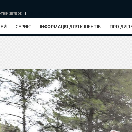
ТНІЙ ЗВ'ЯЗОК
КУРС НБУ : 1EUR = 51.63 ГРН.
ЛЕЙ
СЕРВІС
ІНФОРМАЦІЯ ДЛЯ КЛІЄНТІВ
ПРО ДИЛ