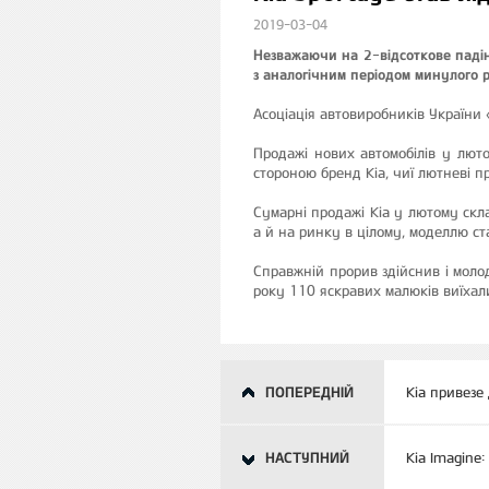
2019-03-04
Незважаючи на 2-відсоткове падін
з аналогічним періодом минулого 
Асоціація автовиробників України
Продажі нових автомобілів у лют
стороною бренд Kia, чиї лютневі пр
Сумарні продажі Kia у лютому скл
а й на ринку в цілому, моделлю ст
Справжній прорив здійснив і моло
року 110 яскравих малюків виїхали
ПОПЕРЕДНІЙ
Kia привезе
НАСТУПНИЙ
Kia Imagine