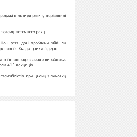
родажі в чотири рази у порівнянні
у лютому поточного року.
 На щастя, дані проблеми обійшли
о вивело Kia до трійки лідерів.
 в лінійці корейського виробника,
али 413 покупців.
втомобілістів, при цьому з початку