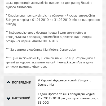
адже пропозиція автомобілів, виділених для ринку України,
суворо лімітована.
* Спеціальна пропозиція діє на обмежений склад автомобілів
Stinger в період з 01.01.2019 по 31.03.2019 або до вичерпання
складу.
** Інформацію щодо бренду і моделі шин уточнюйте у
консультанта з продажу автомобілів в дилерських центрах
офіційної мережі «ФАЛЬКОН-АВТО»
*** За даними виробника Kia Motors Corporation
**** Ціни включаючи ПДВ станом на 28.12.18р. Розрахунки в
гривні за курсом, вказаним на сайті
www.kia.соm/ua
в день
виписки рахунку-фактури.
У Херсоні відкрився новий 3S-центр
ПОПЕРЕДНІЙ
бренду Kia
Седан Optima та інші популярні моделі
НАСТУПНИЙ
Kia 2017-2018 р.в. доступні з вигодою до
$3 000!