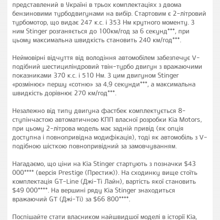
представлений в Україні в трьох комплектаціях з двома
бензиновими турбодвигунами на вибір. Стартовим є 2-літровий
турбомотор, що видає 247 к.с. і 353 Нм крутного моменту. З
ним Stinger розганяється до 100км/год за 6 секунд***, при
цьому максимальна швидкість становить 240 км/год***.
Неймовірні відчуття від володіння автомобілем забезпечує V-
подібний шестициліндровий твін-турбо двигун з вражаючими
показниками 370 к.с. і 510 Нм. З цим двигуном Stinger
«розмінює» першу «сотню» за 4,9 секунди***, а максимальна
швидкість дорівнює 270 км/год***.
Незалежно від типу двигуна фастбек комплектується 8-
ступінчастою автоматичною КПП власної розробки Kia Motors,
при цьому 2-літрова модель має задній привід (як опція
доступна і повнопривідна модифікація), тоді як автомобіль з V-
подібною шісткою повнопривідний за замовчуванням.
Нагадаємо, що ціни на Kia Stinger стартують з позначки $43
000**** (версія Prestige (Престиж)). На сходинку вище стоїть
комплектація GT-Line (Джі-Ті Лайн), вартість якої становить
$49 000****. На вершині ряду Kia Stinger знаходиться
вражаючий GT (Джі-Ті) за $66 800****.
Поспішайте стати власником найшвидшої моделі в історії Kia,