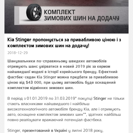
Kia Stinger пропонується за привабливою ціною і з
комплектом зимових шин на додачу!
2018-12-29
Шанувальники по-справжньому швидких автомобілів
отримують шанс увірватися в новий 2019 рік за кермом
найшвидшої моделі в історії корейського бренду. Ефектний
фастбек-седан Kia Stinger можна придбати за привабливою
ціною від $43 000, при цьому автомобіль буде оснащений
комплектом відмінних зимових шин.
В період з 01.01.2019 по 31.03.2019* покупці
Stinger
не тільки
стають власниками найшвидшого і найбільш
високотехнологічного автомобіля бренду Kia, але і отримують
авто, оснащене комплектом зимових шин**, здатних найбільш
повно реалізувати вражаючий потенціал фастбека.
Stinger,
презентований в Україні
у липні 2018 року,