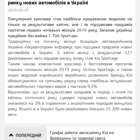
ринку нових автомобілів в Україні
2019-05-07
Популярний кросовер став найбільш продаваною моделлю не
тільки за результатами квітня, але і за підсумками продажів
протягом перших чотирьох місяців 2019 року. Загалом українці
придбали без майже 1 700 Sportage.
Традиційно на початку місяця Асоціація автовиробників
України «Укравтопром» інформує про підсумки продажів нових
автомобілів в Україні. У квітні місяці з результатом 527
реалізованих авто лідером ринку знову став Kia Sportage.
Таким чином, компактний кросовер є бестселером протягом
перших чотирьох місяців 2019 року. Успіхи Sportage, а також
інших моделей корейського виробника, дозволили бренду Kia
облаштуватися на третьому рядку серед найбільш актуальних
автомобільних торгових марок з часткою 9,3%.
Відзначимо, що за результатами продажів в період з січня по
квітень поточного року сумарні продажі нових автомобілів
знизилися на 3% в порівнянні з аналогічним періодом минулого
року. Всього ж в Україні було реалізовано близько 25 300 нових
авто.
Графік роботи автосалону Kia на
ПОПЕРЕДНІЙ
Великдень та травневі свята