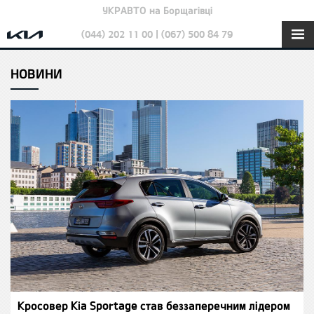
УКРАВТО на Борщагівці
(044) 202 11 00 | (067) 500 84 79
НОВИНИ
Кросовер Kia Sportage став беззаперечним лідером