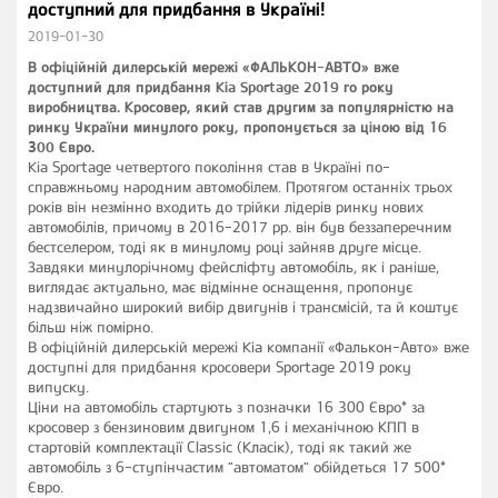
доступний для придбання в Україні!
2019-01-30
В офіційній дилерській мережі «ФАЛЬКОН-АВТО» вже
доступний для придбання Kia Sportage 2019 го року
виробництва. Кросовер, який став другим за популярністю на
ринку України минулого року, пропонується за ціною від 16
300 Євро.
Kia Sportage четвертого покоління став в Україні по-
справжньому народним автомобілем. Протягом останніх трьох
років він незмінно входить до трійки лідерів ринку нових
автомобілів, причому в 2016-2017 рр. він був беззаперечним
бестселером, тоді як в минулому році зайняв друге місце.
Завдяки минулорічному фейсліфту автомобіль, як і раніше,
виглядає актуально, має відмінне оснащення, пропонує
надзвичайно широкий вибір двигунів і трансмісій, та й коштує
більш ніж помірно.
В офіційній дилерській мережі Kia компанії «Фалькон-Авто» вже
доступні для придбання кросовери Sportage 2019 року
випуску.
Ціни на автомобіль стартують з позначки 16 300 Євро* за
кросовер з бензиновим двигуном 1,6 і механічною КПП в
стартовій комплектації Classic (Класік), тоді як такий же
автомобіль з 6-ступінчастим "автоматом" обійдеться 17 500*
Євро.