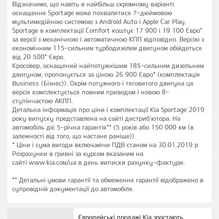
Відзначимо, що навіть в найбільш скромному варіанті
оснащення Sportage може похвалитися 7-дюймовою
мультимедійною системою з Android Auto і Apple Car Play.
Sportage в комплектації Comfort коштує 17 900 і 19 100 Євро*
за версії з механічною і автоматичною КПП відповідно. Версію з
економічним 115-сильним турбодизелем двигуном обійдеться
від 20 500* Євро.
Кросовер, оснащений найпотужнішим 185-сильним дизельним
двигуном, пропонується за ціною 26 900 Євро* (комплектація
Business (Бізнес)). Окрім потужного і тяговитого двигуна ця
версія комплектується повним приводом і новою 8-
ступінчастою АКПП.
Детальна інформація про ціни і комплектації Kia Sportage 2019
року випуску представлена на сайті дистриб’ютора. На
автомобіль діє 5-річна гарантія** (5 років або 150 000 км (в
залежності від того, що настане раніше)).
* Ціни і сума вигоди включаючи ПДВ станом на 30.01.2019 р
Розрахунки в гривні за курсом вказаним на
сайті www.kia.сом/ua в день виписки рахунку-фактури.
**
Детальні умови гарантії та обмеження гарантії відображено в
супровідній документації до автомобіля.
Європейські продажі Kia зростають