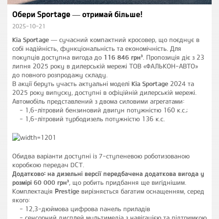
Обери Sportage — отримай більше!
2025-10-21
Kia Sportage
— сучасний компактний кросовер, що поєднує в
собі надійність, функціональність та економічність. Для
покупців доступна вигода до
116 846 грн³
. Пропозиція діє з 23
липня 2025 року в дилерській мережі ТОВ «ФАЛЬКОН-АВТО»
до повного розпродажу складу.
В акції беруть участь актуальні моделі
Kia Sportage
2024 та
2025 року випуску, доступні в офіційній дилерській мережі.
Автомобіль представлений з двома силовими агрегатами:
1,6-літровий бензиновий двигун потужністю 160 к.с.;
1,6-літровий турбодизель потужністю 136 к.с.
Обидва варіанти доступні із 7-ступеневою роботизованою
коробкою передач DCT.
Додатково: на дизельні версії передбачена додаткова вигода у
розмірі 60 000 грн³
, що робить придбання ще вигіднішим.
Комплектація
Prestige
вирізняється багатим оснащенням, серед
якого:
12,3-дюймова цифрова панель приладів
сенсорний дисплей мультимедіа з навігацією та підтримкою