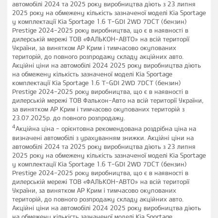
автомобілі 2024 та 2025 року виробництва діють з 23 липня
2025 року на обмежену кількість зазначеної моделі Kia Sportage
у комплектації Kia Sportage 1.6 T-GDI 2WD 7DCT (бензин)
Prestige 2024-2025 року виробництва, що є в наявності в
дилерській мережі ТОВ «ФАЛЬКОН-АВТО» на всій території
України, за винятком АР Крим і тимчасово окупованих
територій, до повного розпродажу складу акційних авто.
Акційні ціни на автомобілі 2024 2025 року виробництва діють
на обмежену кількість зазначеної моделі Kia Sportage
комплектації Kia Sportage 1.6 T-GDI 2WD 7DCT (бензин)
Prestige 2024-2025 року виробництва, що є в наявності в
дилерській мережі ТОВ Фалькон-Авто на всій території України,
за винятком АР Крим і тимчасово окупованих територій з
23.07.2025р. до повного розпродажу.
4
Акційна ціна - орієнтовна рекомендована роздрібна ціна на
визначені автомобілі з урахуванням знижки. Акційні ціни на
автомобілі 2024 та 2025 року виробництва діють з 23 липня
2025 року на обмежену кількість зазначеної моделі Kia Sportage
у комплектації Kia Sportage 1.6 T-GDI 2WD 7DCT (бензин)
Prestige 2024-2025 року виробництва, що є в наявності в
дилерській мережі ТОВ «ФАЛЬКОН-АВТО» на всій території
України, за винятком АР Крим і тимчасово окупованих
територій, до повного розпродажу складу акційних авто.
Акційні ціни на автомобілі 2024 2025 року виробництва діють
на обмежену кількість зазначеної моделі Kia Sportage