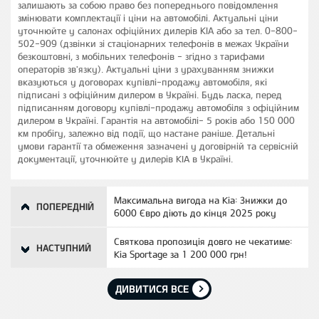
залишають за собою право без попереднього повідомлення
змінювати комплектації і ціни на автомобілі. Актуальні ціни
уточнюйте у салонах офіційних дилерів КІА або за тел. 0-800-
502-909 (дзвінки зі стаціонарних телефонів в межах України
безкоштовні, з мобільних телефонів - згідно з тарифами
операторів зв'язку). Актуальні ціни з урахуванням знижки
вказуються у договорах купівлі-продажу автомобіля, які
підписані з офіційним дилером в Україні. Будь ласка, перед
підписанням договору купівлі-продажу автомобіля з офіційним
дилером в Україні. Гарантія на автомобілі- 5 років або 150 000
км пробігу, залежно від події, що настане раніше. Детальні
умови гарантії та обмеження зазначені у договірній та сервісній
документації, уточнюйте у дилерів KIA в Україні.
Максимальна вигода на Kia: Знижки до
ПОПЕРЕДНІЙ
6000 Євро діють до кінця 2025 року
Святкова пропозиція довго не чекатиме:
НАСТУПНИЙ
Kia Sportage за 1 200 000 грн!
ДИВИТИСЯ ВСЕ