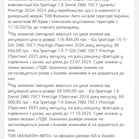
комплектації Kia Sportage 1.6 Diesel 2WD 7DCT (дизель)
Prestige 2024-2025 року виробництва, що є в наявності в
дилерській мережі ТОВ Фалькон-Авто на всій території України,
за винятком АР Крим і тимчасово окупованих територій з
17.10.2025р. до повного розпродажу.
5
Під знижкою (вигодою) маються на увазі знижки від
регулярної ціни в розмірі: 116 846,00 грн - Kia Sportage 1.6 T-
GDI 2WD 7DCT Prestige (Престиж) 2024 року випуску; 96
604,00 грн - Kia Sportage 1.6 T-GDI 2WD 7DCT Prestige
(Престиж) 2025 року випуску; на дату рахунку-фактури у
порівнянні з ціною, що діяла до 23.07.2025. Суми знижок у
гривні вказані з ПДВ. Зазначені розміри знижок не
застосовуються разом з іншими знижками й не додаються до
них.
6
Під знижкою (вигодою) маються на увазі знижки від
регулярної ціни в розмірі: 60 000,00 грн - Kia Sportage 1.6
Diesel 2WD 7DCT Prestige (Престиж) 2024 року випуску; 60
000,00 грн - Kia Sportage 1.6 Diesel 2WD 7DCT Prestige
(Престиж) 2025 року випуску, на дату рахунку-фактури у
порівнянні з ціною, що діяла до 17.10.2025. Суми знижок у
гривні вказані з ПДВ. Зазначені розміри знижок не
застосовуються разом з іншими знижками й не додаються до
них.
ТОВ «ФАЛЬКОН-АВТО» та офіційні дилери КІА в Україні