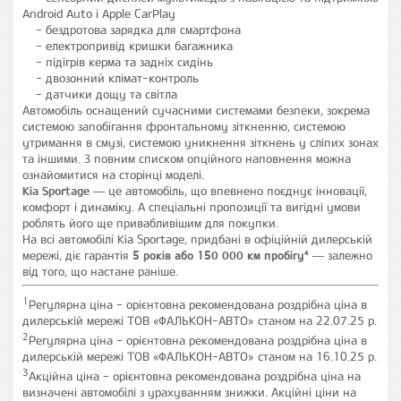
Android Auto і Apple CarPlay
бездротова зарядка для смартфона
електропривід кришки багажника
підігрів керма та задніх сидінь
двозонний клімат-контроль
датчики дощу та світла
Автомобіль оснащений сучасними системами безпеки, зокрема
системою запобігання фронтальному зіткненню, системою
утримання в смузі, системою уникнення зіткнень у сліпих зонах
та іншими. З повним списком опційного наповнення можна
ознайомитися на сторінці моделі.
Kia Sportage
— це автомобіль, що впевнено поєднує інновації,
комфорт і динаміку. А спеціальні пропозиції та вигідні умови
роблять його ще привабливішим для покупки.
На всі автомобілі Kia Sportage, придбані в офіційній дилерській
мережі, діє гарантія
5 років або 150 000 км пробігу⁴
— залежно
від того, що настане раніше.
1
Регулярна ціна - орієнтовна рекомендована роздрібна ціна в
дилерській мережі ТОВ «ФАЛЬКОН-АВТО» станом на 22.07.25 р.
2
Регулярна ціна - орієнтовна рекомендована роздрібна ціна в
дилерській мережі ТОВ «ФАЛЬКОН-АВТО» станом на 16.10.25 р.
3
Акційна ціна - орієнтовна рекомендована роздрібна ціна на
визначені автомобілі з урахуванням знижки. Акційні ціни на