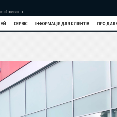
ТНІЙ ЗВ'ЯЗОК
КУРС НБУ : 1EUR = 51.67 ГРН.
ЛЕЙ
СЕРВІС
ІНФОРМАЦІЯ ДЛЯ КЛІЄНТІВ
ПРО ДИЛ