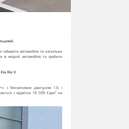
льцевій.
ти габарити автомобіля та наскільки
я в моделі автомобіля та зробити
а
Kia Rio X
.
+» з бензиновим двигуном 1,6 і
ається з відмітки 16 500 Євро* на