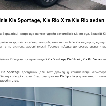
ів Kia Sportage, Kia Rio X та Kia Rio sedan
 Борщагівці" запрошує на тест-драйв автомобілів Kia по вул. Великій Кі
еріалів та зручність салону, випробувати автомобіль Kia на дорозі, відчу
 та потужність, ходові якості. Тестова поїздка допомагає визначитис
Велика Кільцева доступні моделі
Kia Sportage
,
Kia Stonic
,
Kia Rio Sedan
т
–
Kia Sportage
доступний для тест-драйву у комплектації «Комфорт
ілому кольорі кузова. Стартова ціна на
Kia Sportage
у наявності почин
виробництва.