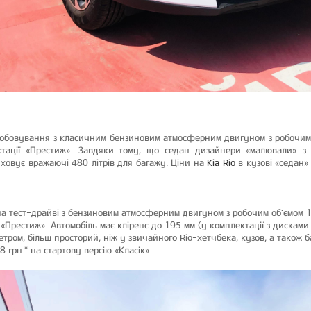
бовування з класичним бензиновим атмосферним двигуном з робочим об
ації «Престиж». Завдяки тому, що седан дизайнери «малювали» з н
ховує вражаючі 480 літрів для багажу. Ціни на
Kia Rio
в кузові «седан»
а тест-драйві з бензиновим атмосферним двигуном з робочим об'ємом 1,6
Престиж». Автомобіль має кліренс до 195 мм (у комплектації з дисками 
тром, більш просторий, ніж у звичайного Rio-хетчбека, кузов, а також 
 грн.* на стартову версію «Класік».