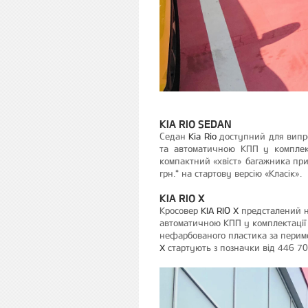
KIA RIO SEDAN
Cедан
Kia Rio
доступний для випро
та автоматичною КПП у комплект
компактний «хвіст» багажника при
грн.* на стартову версію «Класік».
KIA RIO X
Кросовер
KIA RIO X
предсталений н
автоматичною КПП у комплектації «
нефарбованого пластика за периме
X
стартують з позначки від 446 708