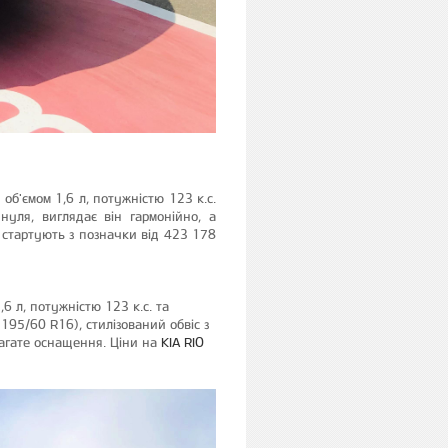
'ємом 1,6 л, потужністю 123 к.с.
уля, виглядає він гармонійно, а
 стартують з позначки від 423 178
 л, потужністю 123 к.с. та
195/60 R16), стилізований обвіс з
багате оснащення. Ціни на
KIA RIO