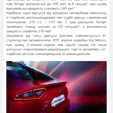
ним Stinger розганяється до 100 км/г за 6 секунд*, при цьому
максимальна швидкість становить 240 км/г*.
Найбільш повні відчуття від володіння автомобілем забезпечує
V-подібний шестициліндровий твін-турбо двигун з вражаючим
потенціалом: 370 к.с. і 510 Нм. З цим двигуном Stinger
«розмінює» першу «сотню» за 4,9 секунди*, а максимальна
швидкість дорівнює 270 км/г.
Незалежно від типу двигуна фастбек комплектується 8-
ступінчастою автоматичною КПП власної розробки Kia Motors,
при цьому 2-літрова модель має задній привід (як опція
доступна і повнопривідна модифікація), тоді як автомобіль з V-
подібною шісткою повнопривідний за замовчуванням.