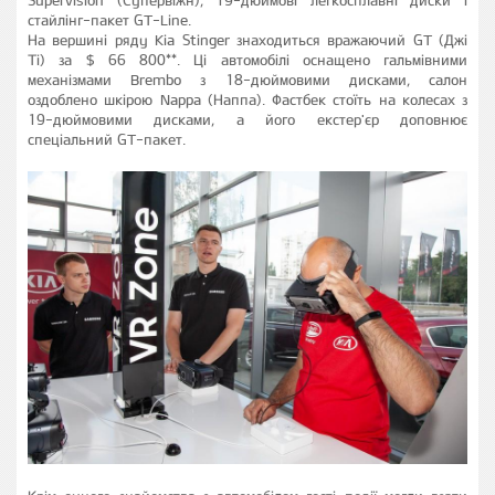
стайлінг-пакет GT-Line.
На вершині ряду Kia Stinger знаходиться вражаючий GT (Джі
Ті) за $ 66 800**. Ці автомобілі оснащено гальмівними
механізмами Brembo з 18-дюймовими дисками, салон
оздоблено шкірою Nappa (Наппа). Фастбек стоїть на колесах з
19-дюймовими дисками, а його екстер'єр доповнює
спеціальний GT-пакет.