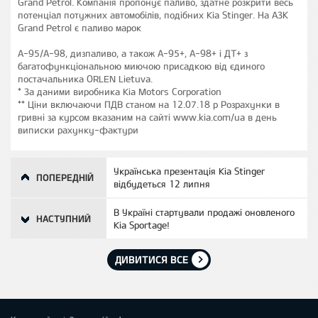
Grand Petrol. Компанія пропонує паливо, здатне розкрити весь
потенціал потужних автомобілів, подібних Kia Stinger. На АЗК
Grand Petrol є паливо марок
А-95/А-98, дизпаливо, а також А-95+, А-98+ і ДТ+ з
багатофункціональною миючою присадкою від єдиного
постачальника ORLEN Lietuva.
*
За даними виробника Kia Motors Corporation
**
Ціни включаючи ПДВ станом на 12.07.18 р Розрахунки в
гривні за курсом вказаним на сайті www.kia.соm/ua в день
виписки рахунку-фактури
Українська презентація Kia Stinger
ПОПЕРЕДНІЙ
відбудеться 12 липня
В Україні стартували продажі оновленого
НАСТУПНИЙ
Kia Sportage!
ДИВИТИСЯ ВСЕ