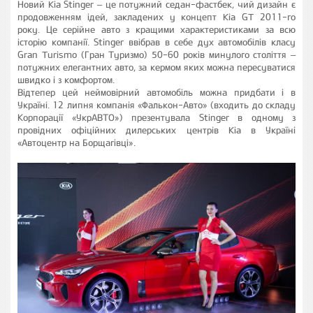
Новий Kia Stinger – це потужний седан-фастбек, чий дизайн є
продовженням ідей, закладених у концепт Kia GT 2011-го
року. Це серійне авто з кращими характеристиками за всю
історію компанії. Stinger ввібрав в себе дух автомобілів класу
Gran Turismo (Гран Туризмо) 50-60 років минулого століття –
потужних елегантних авто, за кермом яких можна пересуватися
швидко і з комфортом.
Відтепер цей неймовірний автомобіль можна придбати і в
Україні. 12 липня компанія «Фалькон-Авто» (входить до складу
Корпорації «УкрАВТО») презентувала Stinger в одному з
провідних офіційних дилерських центрів Kia в Україні
«Автоцентр на Борщагівці».