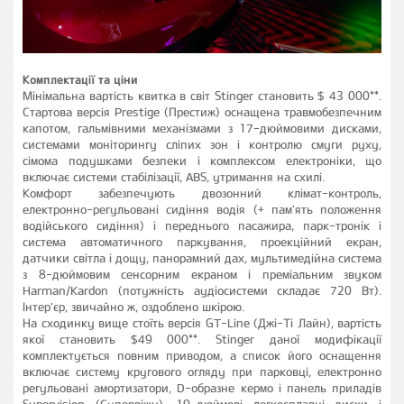
Комплектації та ціни
Мінімальна вартість квитка в світ Stinger становить $ 43 000**.
Стартова версія Prestige (Престиж) оснащена травмобезпечним
капотом, гальмівними механізмами з 17-дюймовими дисками,
системами моніторингу сліпих зон і контролю смуги руху,
сімома подушками безпеки і комплексом електроніки, що
включає системи стабілізації, ABS, утримання на схилі.
Комфорт забезпечують двозонний клімат-контроль,
електронно-регульовані сидіння водія (+ пам'ять положення
водійського сидіння) і переднього пасажира, парк-тронік і
система автоматичного паркування, проекційний екран,
датчики світла і дощу, панорамний дах, мультимедійна система
з 8-дюймовим сенсорним екраном і преміальним звуком
Harman/Kardon (потужність аудіосистеми складає 720 Вт).
Інтер'єр, звичайно ж, оздоблено шкірою.
На сходинку вище стоїть версія GT-Line (Джі-Ті Лайн), вартість
якої становить $49 000**. Stinger даної модифікації
комплектується повним приводом, а список його оснащення
включає систему кругового огляду при парковці, електронно
регульовані амортизатори, D-образне кермо і панель приладів
Supervision (Супервіжн), 19-дюймові легкосплавні диски і