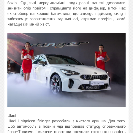
боків. Суцільні аеродинамічні подкузовні панелі дозволили
знизити опір повітря і спрямувати його на дифузор, в той час
як спойлер на кришці багажника, що знижує підйомну силу і
забезпечує завантаження задньої осі, отримав профіль, який
нагадує качиний хвіст.
Шасі
Шасі і підвіски Stinger розробили з чистого аркуша. Для того,
щоб автомобіль в повній мірі відповідав статусу справжнього
Гран-Туризмо, інженери прагнули поєднати гостру керованість