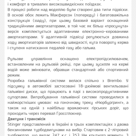
і комфорт в тривалих високошвидкісних поїздках.
В процесі роботи над моделлю були створені два типи підвіски.
В основі обох лежить Макферсон (попереду) і багатоважільна
конструкція (ззаду), при цьому базовий варіант оснащений
традиційними амортизаторами, в той час як більш «просунута»
версія комплектується адаптивними електронно-керованими
амортизаторами. У адаптивній підвісці регулюється довжина
ходу амортизаторів залежно від швидкості, кута повороту керма
і ступеня натискання педалей газу або гальма.
Рульове управління оснащено електропідсилювачем,
встановленим на рульовій рейці, при цьому зусилля на кермі
водій може змінювати, обравши стандартний або спортивний
режим.
Розробка гальмівної системи велася спільно з Brembo. У
підсумку в автомобілі застосовані 18-дюймові вентильовані
гальмівні диски, що працюють в парі з високопродуктивними
супортами. Випробування гальмівної системи проводилися в
найжорсткіших умовах: на гоночному треку «Нюрбургринг», а
також на одній з найбільш вражаючих гірських доріг, що
проходить через перевал Гроссглокнер.
Двигуни і трансмісія
Stinger представлений в Україні в трьох комплектаціях з двома
бензиновими турбодвигунами на вибір. Стартовим є 2-літровий
турбомотор, що видає 247 к.с. і 353 Нм крутного моменту. З