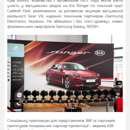
Крім очного знайомства з автомобілем гості події могли взяти
участь у віртуальних заїздах на Kia Stinger по гоночній трасі
Cadwell Park, реалізованих за допомогою окулярів віртуальної
реальності Gear VR, наданих технічним партнером «Samsung
Electronics Україна». Не обійшлося і без «тест-драйву» нових
флагманських смартфонів Samsung Galaxy S9/S9+.
Спеціальну пропозицію для представників ЗМІ та партнерів
приготував генеральний партнер презентації – мережа АЗК