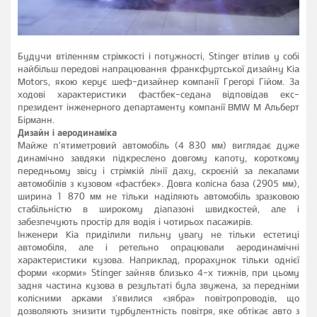
Будучи втіленням стрімкості і потужності, Stinger втілив у собі
найбільш передові напрацювання франкфуртської дизайну Kia
Motors, якою керує шеф-дизайнер компанії Грегорі Гійом. За
ходові характеристики фастбек-седана відповідав екс-
президент інженерного департаменту компанії BMW M Альберт
Бірманн.
Дизайн і аеродинаміка
Майже п'ятиметровий автомобіль (4 830 мм) виглядає дуже
динамічно завдяки підкреслено довгому капоту, короткому
передньому звісу і стрімкій лінії даху, скроєній за лекалами
автомобілів з кузовом «фастбек». Довга колісна база (2905 мм),
ширина 1 870 мм не тільки наділяють автомобіль зразковою
стабільністю в широкому діапазоні швидкостей, але і
забезпечують простір для водія і чотирьох пасажирів.
Інженери Kia приділили пильну увагу не тільки естетиці
автомобіля, але і ретельно опрацювали аеродинамічні
характеристики кузова. Наприклад, прорахунок тільки однієї
форми «корми» Stinger зайняв близько 4-х тижнів, при цьому
задня частина кузова в результаті була звужена, за передніми
колісними арками з'явилися «зябра» повітропроводів, що
дозволяють знизити турбулентність повітря, яке обтікає авто з