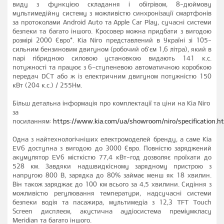
виду з функцією складання і обігрівом, 8-дюймову
мультимедійну систему з можливістю синхронізації смартфонів
за протоколами Android Auto та Apple Car Play, сучасні системи
безпеки та багато іншого. Кросовер можна придбати з вигодою
розмірі 2000 Євро*. Kia Niro представлений в Україні зі 105-
сильним бензиновим двигуном (робочий об'єм 1,6 літра), який в
парі гібридною силовою установкою видають 141 к.с.
потужності та працює з 6-ступеневою автоматичною коробкою
передач DCT або ж із електричним двигуном потужністю 150
кВт (204 к.с.) / 255Нм.
Більш детальна інформація про комплектації та ціни на Kia Niro
за
посиланням:
https://www.kia.com/ua/showroom/niro/specification.h
Одна з найтехнологічніших електромоделей бренду, а саме Kia
EV6 доступна з вигодою до 3000 Євро. Повністю заряджений
акумулятор EV6 місткістю 77,4 кВт-год дозволяє проїхати до
528 км. Завдяки надшвидкісному зарядному пристрою з
напругою 800 В, зарядка до 80% займає менш як 18 хвилин.
Він також заряджає до 100 км всього за 4,5 хвилини. Сидіння з
можливістю регулювання температури, надсучасні системи
безпеки водія та пасажира, мультимедіа з 12,3 TFT Touch
Screen дисплеєм, акустична аудіосистема преміумкласу
Meridian та багато іншого.