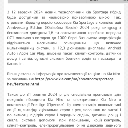
З 12 вересня 2024 новий, технологічний Kia Sportage гібрид
буде доступний за неймовірно привабливою ціною. Так,
отримати гібридну версію кросовера Kia Sportage в комплектації
Anniversary Edition (Ювілейна Версія) 2024 року випуску з
бензиновим двигуном 1,6 та автоматичною коробкою передач
DCT можливо з вигодою до 1000 Євро! Зазначена модифікація
відрізняється насиченим оснащенням, що включає
мультимедійну систему з 12,3-дюймовим дисплеєм, Android
Auto і Apple Car Play, зимовий пакет, клімат-контроль, датчики
дощу і світла, сучасні системи безпеки водія та пасажира та
багато ін.
Більш детальна інформація про комплектації та ціни на Kia Niro
за посиланням:
https://www.kia.com/ua/showroom/sportage-
hev/features.html
Також до 31 жовтня 2024 р. діє спеціальна пропозиція для
покупців гібридного Kia Niro та електричного Kia Niro в
комплектації Prestige (Престиж). Ця комплектація включає такі
опції: мультифункціональне кермо з регулюванням по висоті і
по вильоту, підігрів керма і передніх сидінь, датчики дощу і
світла, система допомоги при паркуванні, круїз-контроль,
клімат-контроль, електрорегульовані бічні дзеркала заднього