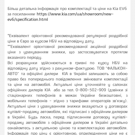
Більш детальна інформація про комплектації та ціни на Kia EV6
за посиланням:
https://www.kia.com/ua/showroom/new-
ev6/specification.html
*Еквівалент орієнтовної рекомендованої регулярної роздрібної
ціни в Євро за курсом НБУ на відповідну дату.
**Еквівалент орієнтовної рекомендованої акційної роздрібної
ціни з урахуванням знижки, що застосовуватися протягом
вказаного періоду.
Всі розрахунки здійснюються в гривні по курсу НБУ на
відповідну дату згідно з рахунком-фактурою. ТОВ "ФАЛЬКОН-
АВТО" та офіційні дилери КІА в Україні залишають за собою
право без попереднього повідомлення змінювати комплектації
та ціни на автомобілі. Актуальні ціни уточнюйте у салонах
офіційних дилерів КІА або за тел. 0-800-502-909 (дзвінки зі
стаціонарних телефонів в межах України безкоштовні, з
мобільних телефонів - згідно з тарифами операторів зв'язку).
Актуальні ціни з урахуванням знижки вказуються у договорах
купівлі-продажу автомобіля, які підписані з офіційним дилером
в Україні. Будь ласка, перед підписанням договору купівлі-
продажу автомобіля з офіційним дилером в Україні детально
ознайомтесь з актуальною ціною та комплектацією автомобіля.
Інформація про ціну є орієнтовною, оприлюднення ціни не є