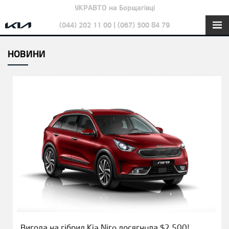
УКРАВТО на Борщагівці
(044) 202 11 00 | (067) 500 84 79
НОВИНИ
Вигода на гібрид Kia Niro досягнула $2 500!