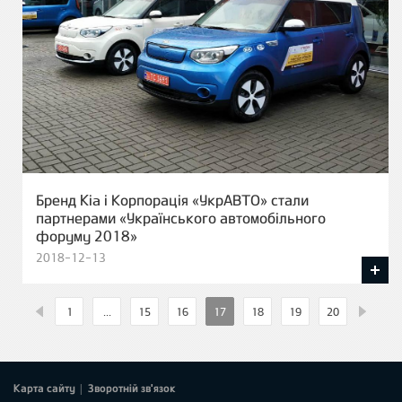
Бренд Kia і Корпорація «УкрАВТО» стали
партнерами «Українського автомобільного
форуму 2018»
2018-12-13
1
...
15
16
17
18
19
20
Карта сайту
Зворотній зв'язок
|