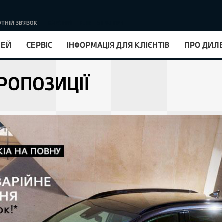
ТНІЙ ЗВ'ЯЗОК
КУРС НБУ : 1EUR = 51.67 ГРН.
ЛЕЙ
СЕРВІС
ІНФОРМАЦІЯ ДЛЯ КЛІЄНТІВ
ПРО ДИЛ
РОПОЗИЦІЇ