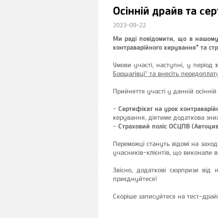
Осінній драйв та cе
2023-09-22
Ми раді повідомити, що в нашому
контраварійного керування* та ст
Умови участі, наступні, у період
Борщагівці” та внесіть передоплат
Прийняття участі у данній осінній
- Сертифікат на урок контраварі
керування, діятиме додаткова зни
-
Страховий поліс ОСЦПВ (Автоци
Переможці стануть відомі на заход
учасників-клієнтів, що виконали вс
Звісно, додаткові сюрпризи від
приєднуйтеся!
Скоріше записуйтеся на тест-драйв