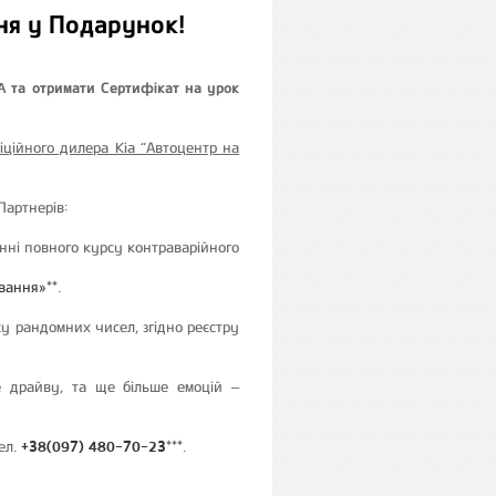
ня у Подарунок!
A та отримати Сертифікат на урок
іційного дилера Kia “Автоцентр на
Партнерів:
нні повного курсу контраварійного
ування»
**.
су рандомних чисел, згідно реєстру
е драйву, та ще більше емоцій –
ел.
+38(097) 480-70-23
***.