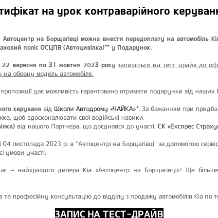
ртифікат на урок контраварійного керуван
 Автоцентр на Борщагівці можна внести передоплату на автомобіль KI
раховий поліс ОСЦПВ (Автоцивілка)** у Подарунок.
з 22 вересня по 31 жовтня 2023 року
запишіться на тест-драйв до оф
у на обрану модель автомобіля.
 пропозиції дає можливість гарантовано отримати подарунки від наших 
йного керуваня
від
Школи Автодрому «ЧАЙКА»
*. За бажанням при придба
жка, щоб вдосконалювати свої водійські навики.
вілка)
від нашого Партнера, що доєднався до участі,
СК «Експрес Страх
і 04 листопада 2023 р. в "Автоцентрі на Борщагівці" за допомогою серві
і умови участі.
 нас – найкращого дилера Kia «Автоцентр на Борщагівці»! Ще більш
 та професійну консультацію до відділу з продажу автомобілів Kia по т
ЗАПИС НА ТЕСТ-ДРАЙВ