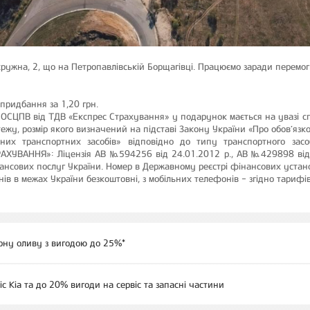
ружна, 2, що на Петропавлівській Борщагівці. Працюємо заради перемог
 придбання за 1,20 грн.
 ОСЦПВ від ТДВ «Експрес Страхування» у подарунок мається на увазі сп
ежу, розмір якого визначений на підставі Закону України «Про обов’яз
мних транспортних засобів» відповідно до типу транспортного засо
АХУВАННЯ»: Ліцензія АВ №594256 від 24.01.2012 р., АВ №429898 від 
нансових послуг України. Номер в Державному реєстрі фінансових уста
нів в межах України безкоштовні, з мобільних телефонів - згідно тарифів
рну оливу з вигодою до 25%*
іс Kia та до 20% вигоди на сервіс та запасні частини