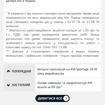
дилера KIA в Україні.
* В залежності від кількості використаних матеріалів. Умови акції
поширюються на весь модельний ряд KIA. Період проведення
акції «Заправся холодом» діє у період з 02.07.18 по 31.08.18
включно.
** Мається на увазі придбання акційної послуги за 1,20 грн. (в
т.ч. ПДВ) при умові проведення ремонтних робіт. Більш
детальніше про умови проведення акції, вартість послуг та
особливості можна дізнатися у консультанта по роботі з
клієнтами сервісу по тел. (044) 507 13 08.
*** Дзвінки зі стаціонарних телефонів в межах України
безкоштовні, з мобільних телефонів - згідно тарифів операторів.
Вигідна пропозиція на KIA Sportage 2018
ПОПЕРЕДНІЙ
року виробництва
Онови навігацію та продіагностуй КІА
НАСТУПНИЙ
всього за 99 грн*
ДИВИТИСЯ ВСЕ