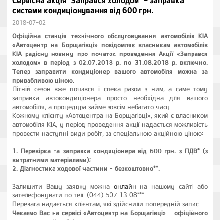
Сервісна акція "Заправся холодом" - заправка
системи кондиціонування від 600 грн.
2018-07-02
Офіційна станція технічного обслуговування автомобілів КІА
«Автоцентр на Борщагівці» повідомляє власникам автомобілів
КІА радісну новину про початок проведення Акції «Заправся
холодом» в період з 02.07.2018 р. по 31.08.2018 р. включно.
Тепер заправити кондиціонер вашого автомобіля можна за
привабливою ціною.
Літній сезон вже почався і спека разом з ним, а саме тому
заправка автокондиціонера просто необхідна для вашого
автомобіля, а процедура займе зовсім небагато часу.
Кожному клієнту «Автоцентра на Борщагівці», який є власником
автомобіля KIA, у період проведення акції надається можливість
провести наступні види робіт, за спеціальною акційною ціною:
1. Перевірка та заправка кондиціонера від 600 грн. з ПДВ* (з
витратними матеріалами);
2. Діагностика ходової частини - безкоштовно**.
Залишити Вашу заявку можна
онлайн
на нашому сайті або
зателефонувати по тел. (044) 507 13 08***.
Перевага надається клієнтам, які здійснили попередній запис.
Чекаємо Вас на сервісі «Автоцентр на Борщагівці» - офіційного