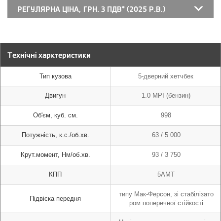
РЕГУЛЯРНА ЦІНА, ГРН. З ПДВ* (2025 Р.В.)
Технічні харктеристики
Тип кузова
Тип кузова
5-дверний хетчбек
5-дверний хетчбек
Двигун
1.0 MPI (бензин)
Об'єм, куб. см.
998
Потужність, к.с./об.хв.
63 / 5 000
Крут.момент, Нм/об.хв.
93 / 3 750
КПП
5AMT
типу Мак-Ферсон, зі стабілізато
Підвіска передня
ром поперечної стійкості