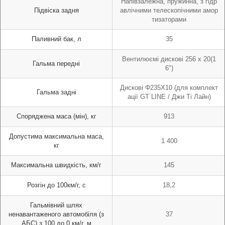
Напівзалежна, пружинна, з гідр
Підвіска задня
авлічними телескопічними амор
тизаторами
Паливний бак, л
35
Вентилюємі дискові 256 x 20(1
Гальма передні
6")
Дискові Φ235X10 (для комплект
Гальма задні
ації GT LINE / Джи Ті Лайн)
Споряджена маса (мін), кг
913
Допустима максимальна маса,
1 400
кг
Максимальна швидкість, км/г
145
Розгін до 100км/г, с
18,2
Гальмівний шлях
ненавантаженого автомобіля (з
37
АБС) з 100 до 0 км/г, м