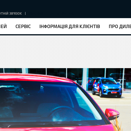
ТНІЙ ЗВ'ЯЗОК
КУРС НБУ : 1EUR = 51.67 ГРН.
ЛЕЙ
СЕРВІС
ІНФОРМАЦІЯ ДЛЯ КЛІЄНТІВ
ПРО ДИЛ