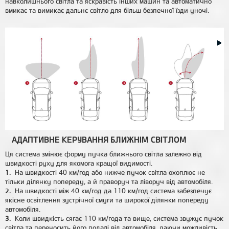
навколишнього світла та яскравість інших машин та автоматично
вмикає та вимикає дальнє світло для більш безпечної їзди уночі.
АДАПТИВНЕ КЕРУВАННЯ БЛИЖНІМ СВІТЛОМ
Ця система змінює форму пучка ближнього світла залежно від
швидкості руху для якомога кращої видимості.
1.
На швидкості 40 км/год або нижче пучок світла охоплює не
тільки ділянку попереду, а й праворуч та ліворуч від автомобіля.
2.
На швидкості між 40 км/год да 110 км/год система забезпечує
якісне освітлення зустрічної смуги та широкої ділянки попереду
автомобіля.
3.
Коли швидкість сягає 110 км/года та вище, система звужує пучок
світла та переносить його подалі від автомобіля, даючи можливість