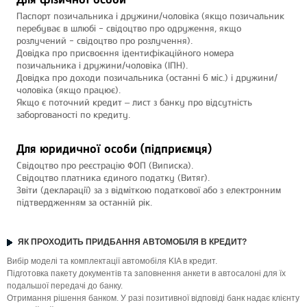
Паспорт позичальника і дружини/чоловіка (якщо позичальник
перебуває в шлюбі - свідоцтво про одруження, якщо
розлучений - свідоцтво про розлучення).
Довідка про присвоєння ідентифікаційного номера
позичальника і дружини/чоловіка (ІПН).
Довідка про доходи позичальника (останні 6 міс.) і дружини/
чоловіка (якщо працює).
Якщо є поточний кредит – лист з банку про відсутність
заборгованості по кредиту.
Для юридичної особи (підприємця)
Свідоцтво про реєстрацію ФОП (Виписка).
Свідоцтво платника єдиного податку (Витяг).
Звіти (декларації) за з відміткою податкової або з електронним
підтвердженням за останній рік.
ЯК ПРОХОДИТЬ ПРИДБАННЯ АВТОМОБІЛЯ В КРЕДИТ?
Вибір моделі та комплектації автомобіля KIA в кредит.
Підготовка пакету документів та заповнення анкети в автосалоні для їх
подальшої передачі до банку.
Отримання рішення банком. У разі позитивної відповіді банк надає клієнту