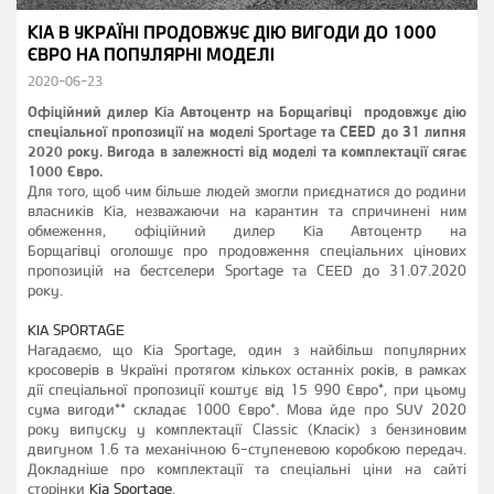
KIA В УКРАЇНІ ПРОДОВЖУЄ ДІЮ ВИГОДИ ДО 1000
ЄВРО НА ПОПУЛЯРНІ МОДЕЛІ
2020-06-23
Офіційний дилер Kia Автоцентр на Борщагівці продовжує дію
спеціальної пропозиції на моделі Sportage та CEED до 31 липня
2020 року. Вигода в залежності від моделі та комплектації сягає
1000 Євро.
Для того, щоб чим більше людей змогли приєднатися до родини
власників Kia, незважаючи на карантин та спричинені ним
обмеження, офіційний дилер Kia Автоцентр на
Борщагівці оголошує про продовження спеціальних цінових
пропозицій на бестселери Sportage та CEED до 31.07.2020
року.
KIA SPORTAGE
Нагадаємо, що Kia Sportage, один з найбільш популярних
кросоверів в Україні протягом кількох останніх років, в рамках
дії спеціальної пропозиції коштує від 15 990 Євро*, при цьому
сума вигоди** складає 1000 Євро*. Мова йде про SUV 2020
року випуску у комплектації Classic (Класік) з бензиновим
двигуном 1.6 та механічною 6-ступеневою коробкою передач.
Докладніше про комплектації та спеціальні ціни на сайті
сторінки
Kia Sportage
.