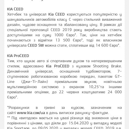
KIA CEED
Хетчбек та універсал
Kia CEED
користуються популярністю у
шанувальників автомобілів класу С через стильний виважений
дизайн, чудове оснащення та збалансовану ціну. В рамках дії
спеціальної пропозиції CEED 2019 року виробництва стають
доступнішими на суму 1000 Євро*. Так, ціни на хетчбек
починаються з відмітки 13 500 Євро*, тоді як власником
універсала
CEED SW
можна стати, сплативши від 14 600 Євро*.
KIA ProCEED
Тим, хто шукає авто зі спортивним духом та неперевершеним
стилем, адресовано
Kia ProCEED
з кузовом Shooting Brake.
Динамічний універсал, оснащений турбомотором, 7-
ступеневою роботизованою коробкою передач, пакетом GT-
Line (Джи-Ті-Лайн) преміальним звуком, новітньою
мультимедійною системою з екраном 10,25”та іншими
преміальними опціями, до 22 червня коштуватиме 24 000
Євро*.
*Розрахунки в гривні за курсом, зазначеним на
сайті
www.kia.сом/ua
в день виписки рахунку-фактури.
** Під «вигодою» мається на увазі різниця від зниження ціни в
порівнянні з цінами, що діяли до: 15.04.2020 у випадку моделі
Kia Sportage, до 09.05.2020 у випадку моделі CEED 2019 р.в.